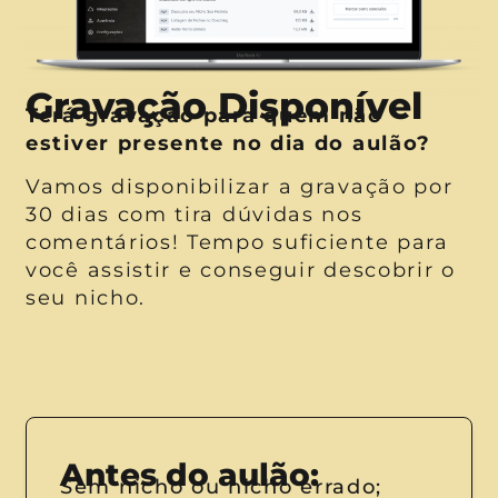
Gravação Disponível
Terá gravação para quem não
estiver presente no dia do aulão?
Vamos disponibilizar a gravação por
30 dias com tira dúvidas nos
comentários! Tempo suficiente para
você assistir e conseguir descobrir o
seu nicho.
Antes do aulão:
Sem nicho ou nicho errado;