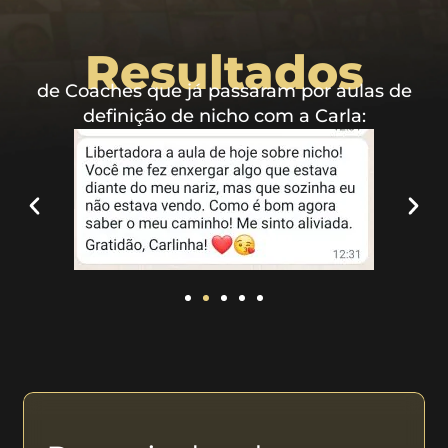
Resultados
de Coaches que já passaram por aulas de
definição de nicho com a Carla: