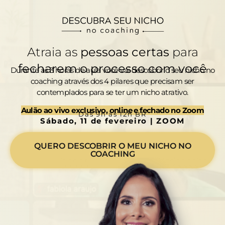
Atraia as
pessoas certas
para
fecharem o processo com você
Durante as 3 horas de aula você vai descobrir o seu nicho no
coaching através dos 4 pilares que precisam ser
contemplados para se ter um nicho atrativo.
Aulão ao vivo exclusivo, online e fechado no Zoom
Das 9h às 12h BR
Sábado, 11 de fevereiro | ZOOM
QUERO DESCOBRIR O MEU NICHO NO
COACHING