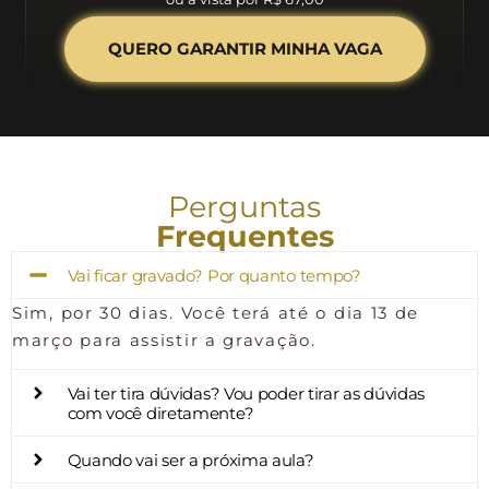
E muito mais…
TUDO ISSO POR
12x R$ 6,70​
ou à vista por R$ 67,00
QUERO GARANTIR MINHA VAGA
Perguntas
Frequentes
Vai ficar gravado? Por quanto tempo?
Sim, por 30 dias. Você terá até o dia 13 de
março para assistir a gravação.