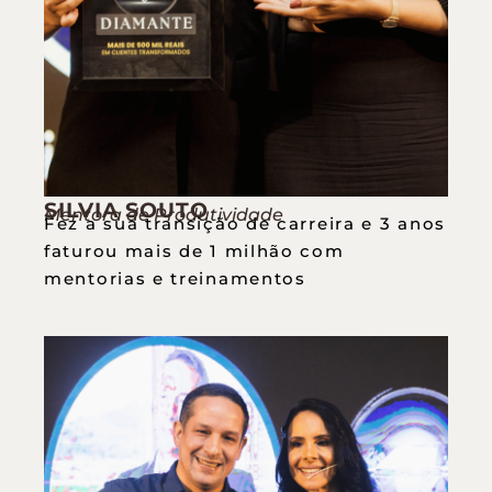
SILVIA SOUTO
Mentora de Produtividade
Fez a sua transição de carreira e 3 anos
faturou mais de 1 milhão com
mentorias e treinamentos