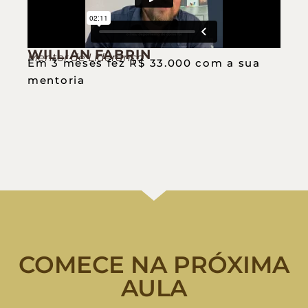
WILLIAN FABRIN
Mentor de Liderança
Em 3 meses fez R$ 33.000 com a sua
mentoria
COMECE NA PRÓXIMA
AULA