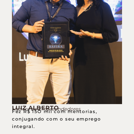
LUIZ ALBERTO
Mentor de Empreendedores
Fez R$ 15O mil com mentorias,
conjugando com o seu emprego
integral.