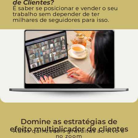
de Clientes?
É saber se posicionar e vender o seu
trabalho sem depender de ter
milhares de seguidores para isso.
Domine as estratégias de
efeito multiplicador de clientes
Aulas quinzenais gratuitas ao vivo e
no zoom