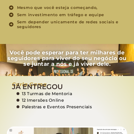
Mesmo que você esteja começando,
Sem investimento em tráfego e equipe
Sem depender unicamente de redes sociais e
seguidores
Você pode esperar para ter milhares de
seguidores para viver do seu negócio ou
se juntar a nós e já viver dele.
Carla Gama
JÁ ENTREGOU
13 Turmas de Mentoria
12 Imersões Online
Palestras e Eventos Presenciais