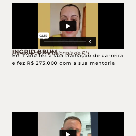
INGRID BRUM
Mentora de Profissionais de RH
Em 1 ano fez a sua transição de carreira
e fez R$ 273.000 com a sua mentoria